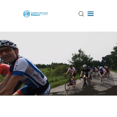
ÜBER UNS
TRAINING
TERMINE
AKTUELLES
GALERIE
SPONSOREN
STRECKEN
ANSPRECHPARTNER