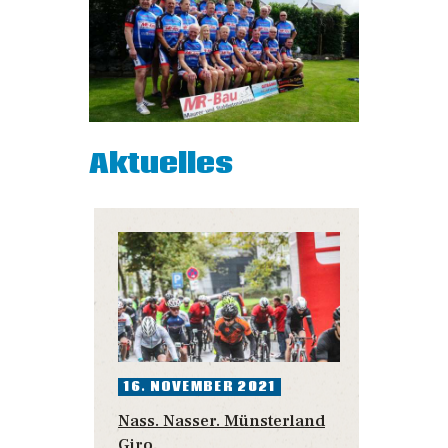
Aktuelles
16. NOVEMBER 2021
15.
Nass. Nasser. Münsterland
Beri
Giro.