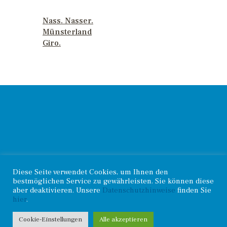
PREVIOUS POST
Nass. Nasser.
Münsterland
Giro.
© 2026. Haselünner
Diese Seite verwendet Cookies, um Ihnen den
Kontakt
.
Radsportverein |
bestmöglichen Service zu gewährleisten. Sie können diese
Impressum
.
Datenschutz
aber deaktivieren. Unsere
Datenschutzhinweise
finden Sie
hier
.
Cookie-Einstellungen
Alle akzeptieren