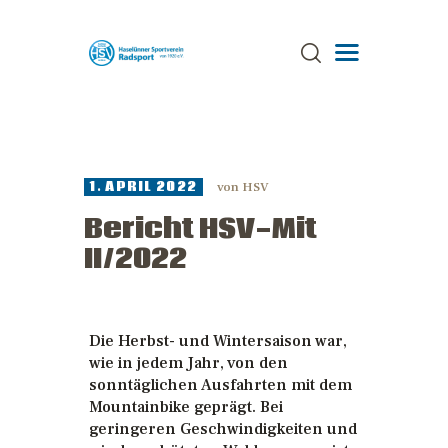
ÜBER UNS
TRAINING
1. APRIL 2022
von
HSV
TERMINE
Bericht HSV-Mit
AKTUELLES
II/2022
GALERIE
SPONSOREN
STRECKEN
Die Herbst- und Wintersaison war,
wie in jedem Jahr, von den
ANSPRECHPARTNER
sonntäglichen Ausfahrten mit dem
Mountainbike geprägt. Bei
geringeren Geschwindigkeiten und