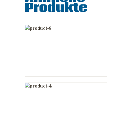
Produkte
Sedici Strada
Helmet
£
200
.
00
Dainese Manis
D1 G Back
Protector
Insert
£
90
.
00