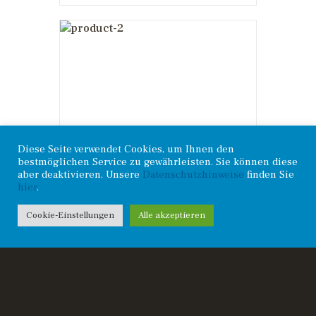
AGV K3 SV
Helmet Solid
£
200
.
00
Diese Seite verwendet Cookies, um Ihnen den
bestmöglichen Service zu gewährleisten. Sie können diese
aber deaktivieren. Unsere
Datenschutzhinweise
finden Sie
hier
.
Cookie-Einstellungen
Alle akzeptieren