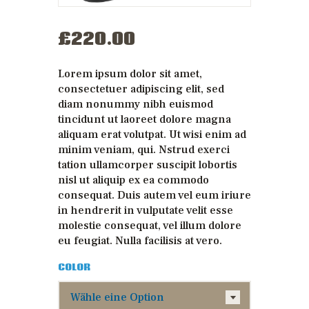
£
220
.
00
Lorem ipsum dolor sit amet,
consectetuer adipiscing elit, sed
diam nonummy nibh euismod
tincidunt ut laoreet dolore magna
aliquam erat volutpat. Ut wisi enim ad
minim veniam, qui. Nstrud exerci
tation ullamcorper suscipit lobortis
nisl ut aliquip ex ea commodo
consequat. Duis autem vel eum iriure
in hendrerit in vulputate velit esse
molestie consequat, vel illum dolore
eu feugiat. Nulla facilisis at vero.
COLOR