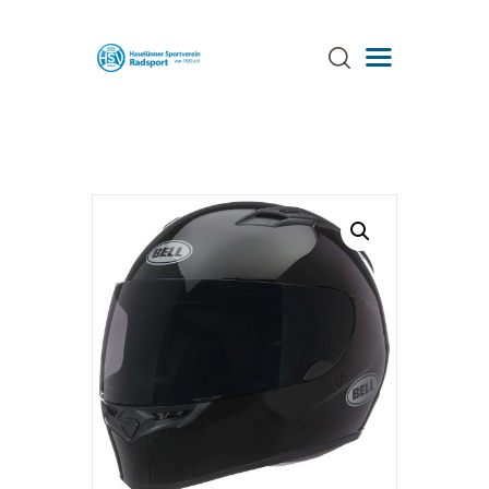
ÜBER UNS
TRAINING
TERMINE
AKTUELLES
GALERIE
SPONSOREN
STRECKEN
ANSPRECHPARTNER