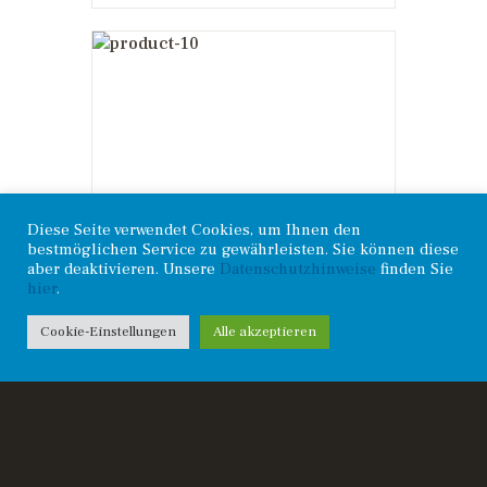
Vance & Hines
VO2 Naked Air
Intake Kit For
Harley
£
130
.
00
Diese Seite verwendet Cookies, um Ihnen den
bestmöglichen Service zu gewährleisten. Sie können diese
aber deaktivieren. Unsere
Datenschutzhinweise
finden Sie
hier
.
Cookie-Einstellungen
Alle akzeptieren