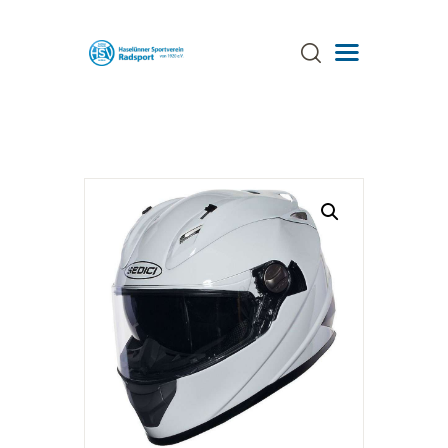
ÜBER UNS
TRAINING
TERMINE
AKTUELLES
GALERIE
SPONSOREN
STRECKEN
ANSPRECHPARTNER