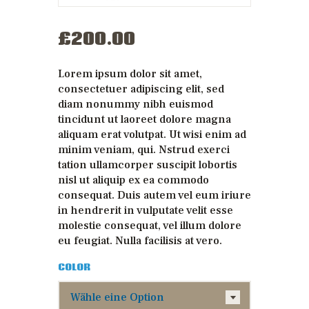
£
200
.
00
Lorem ipsum dolor sit amet,
consectetuer adipiscing elit, sed
diam nonummy nibh euismod
tincidunt ut laoreet dolore magna
aliquam erat volutpat. Ut wisi enim ad
minim veniam, qui. Nstrud exerci
tation ullamcorper suscipit lobortis
nisl ut aliquip ex ea commodo
consequat. Duis autem vel eum iriure
in hendrerit in vulputate velit esse
molestie consequat, vel illum dolore
eu feugiat. Nulla facilisis at vero.
COLOR