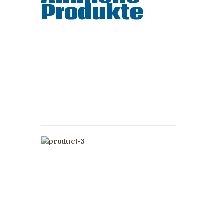
Produkte
Dainese Super
Speed Textile
Jacket
£
370
.
00
Bell Qualifier
Full-Face
Motorcycle
Helmet
£
220
.
00