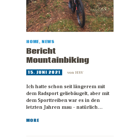
HOME
,
NEWS
Bericht
Mountainbiking
15. JUNI 2021
von
HSV
Ich hatte schon seit längerem mit
dem Radsport geliebäugelt, aber mit
dem Sporttreiben war es in den
letzten Jahren mau – natürlich…
MORE