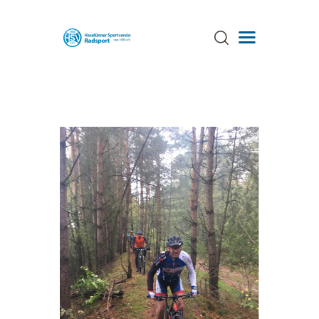
ÜBER UNS
TRAINING
TERMINE
AKTUELLES
GALERIE
SPONSOREN
STRECKEN
ANSPRECHPARTNER