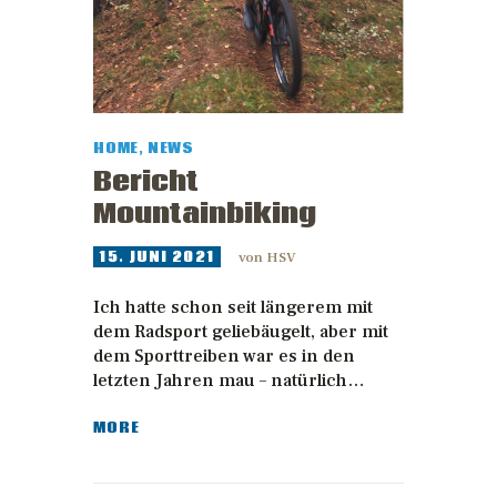
HOME
,
NEWS
Bericht
Mountainbiking
15. JUNI 2021
von
HSV
Ich hatte schon seit längerem mit
dem Radsport geliebäugelt, aber mit
dem Sporttreiben war es in den
letzten Jahren mau – natürlich…
MORE