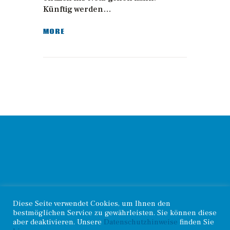
Künftig werden…
MORE
© 2026. Haselünner
Diese Seite verwendet Cookies, um Ihnen den
Kontakt
.
Radsportverein |
bestmöglichen Service zu gewährleisten. Sie können diese
Impressum
.
Datenschutz
aber deaktivieren. Unsere
Datenschutzhinweise
finden Sie