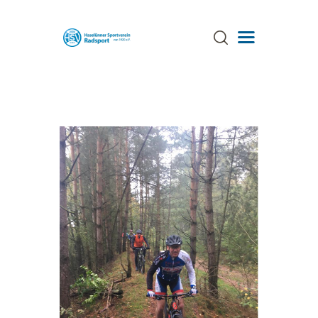
ÜBER UNS
TRAINING
TERMINE
AKTUELLES
GALERIE
SPONSOREN
STRECKEN
ANSPRECHPARTNER