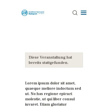
ÜBER UNS
TRAINING
TERMINE
Diese Veranstaltung hat
AKTUELLES
bereits stattgefunden.
GALERIE
SPONSOREN
STRECKEN
Lorem ipsum dolor sit amet,
quaeque meliore indoctum sed
ANSPRECHPARTNER
ut. No has regione epicuri
molestie, ut qui liber consul
iuvaret. Etiam gloriatur