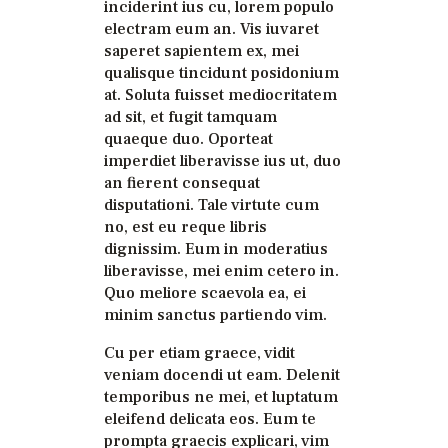
inciderint ius cu, lorem populo
electram eum an. Vis iuvaret
saperet sapientem ex, mei
qualisque tincidunt posidonium
at. Soluta fuisset mediocritatem
ad sit, et fugit tamquam
quaeque duo. Oporteat
imperdiet liberavisse ius ut, duo
an fierent consequat
disputationi. Tale virtute cum
no, est eu reque libris
dignissim. Eum in moderatius
liberavisse, mei enim cetero in.
Quo meliore scaevola ea, ei
minim sanctus partiendo vim.
Cu per etiam graece, vidit
veniam docendi ut eam. Delenit
temporibus ne mei, et luptatum
eleifend delicata eos. Eum te
prompta graecis explicari, vim