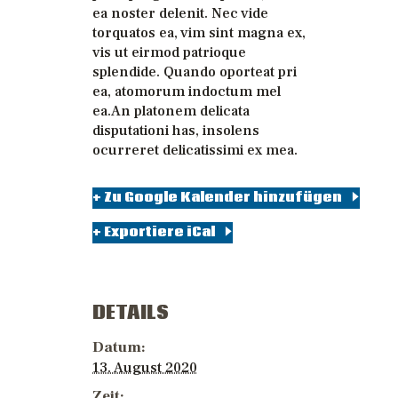
ea noster delenit. Nec vide
torquatos ea, vim sint magna ex,
vis ut eirmod patrioque
splendide. Quando oporteat pri
ea, atomorum indoctum mel
ea.An platonem delicata
disputationi has, insolens
ocurreret delicatissimi ex mea.
+ Zu Google Kalender hinzufügen
+ Exportiere iCal
DETAILS
Datum:
13. August 2020
Zeit: