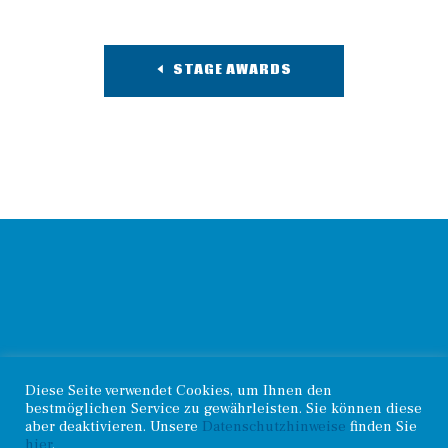
STAGE AWARDS
© 2026. Haselünner
Diese Seite verwendet Cookies, um Ihnen den
Kontakt
.
Radsportverein |
bestmöglichen Service zu gewährleisten. Sie können diese
Impressum
.
Datenschutz
aber deaktivieren. Unsere
Datenschutzhinweise
finden Sie
hier
.