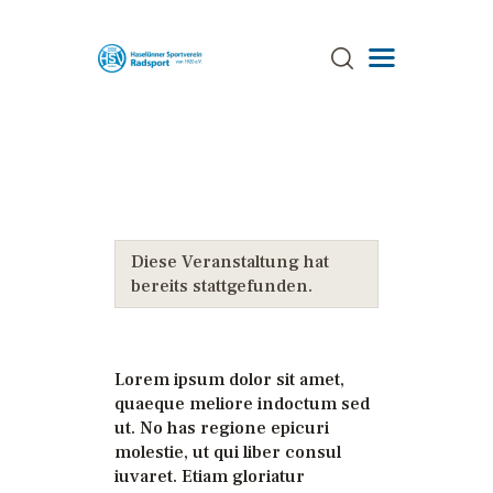
ÜBER UNS
TRAINING
TERMINE
Diese Veranstaltung hat
AKTUELLES
bereits stattgefunden.
GALERIE
SPONSOREN
STRECKEN
Lorem ipsum dolor sit amet,
quaeque meliore indoctum sed
ANSPRECHPARTNER
ut. No has regione epicuri
molestie, ut qui liber consul
iuvaret. Etiam gloriatur