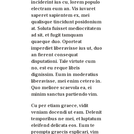
inciderint ius cu, lorem populo
electram eum an. Vis iuvaret
saperet sapientem ex, mei
qualisque tincidunt posidonium
at. Soluta fuisset mediocritatem
ad sit, et fugit tamquam
quaeque duo. Oporteat
imperdiet liberavisse ius ut, duo
an fierent consequat
disputationi. Tale virtute cum
no, est eu reque libris
dignissim. Eum in moderatius
liberavisse, mei enim cetero in.
Quo meliore scaevola ea, ei
minim sanctus partiendo vim.
Cu per etiam graece, vidit
veniam docendi ut eam. Delenit
temporibus ne mei, et luptatum
eleifend delicata eos. Eum te
prompta graecis explicari, vim