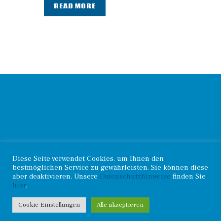
READ MORE
© 2026. Haselünner
Diese Seite verwendet Cookies, um Ihnen den
Kontakt
.
Radsportverein |
bestmöglichen Service zu gewährleisten. Sie können diese
Impressum
.
Datenschutz
aber deaktivieren. Unsere
Datenschutzhinweise
finden Sie
hier
.
Cookie-Einstellungen
Alle akzeptieren