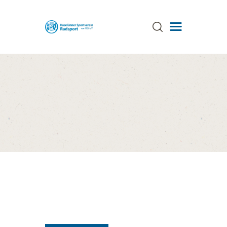
ÜBER UNS
TRAINING
TERMINE
AKTUELLES
GALERIE
SPONSOREN
STRECKEN
ANSPRECHPARTNER