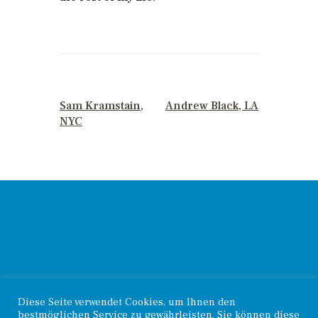
PREVIOUS POST
NEXT POST
Sam Kramstain,
Andrew Black, LA
NYC
© 2026. Haselünner
Diese Seite verwendet Cookies, um Ihnen den
Kontakt
.
Radsportverein |
bestmöglichen Service zu gewährleisten. Sie können diese