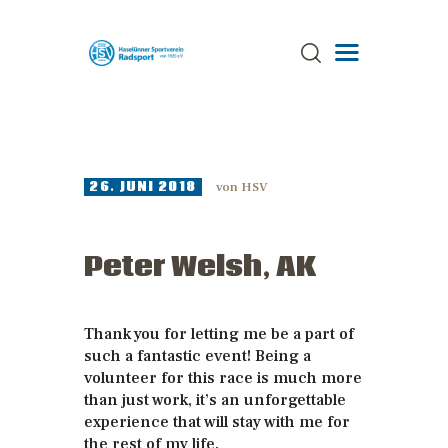
ÜBER UNS
TRAINING
26. JUNI 2018
von
HSV
TERMINE
AKTUELLES
Peter Welsh, AK
GALERIE
SPONSOREN
Thank you for letting me be a part of
STRECKEN
such a fantastic event! Being a
ANSPRECHPARTNER
volunteer for this race is much more
than just work, it’s an unforgettable
experience that will stay with me for
the rest of my life.