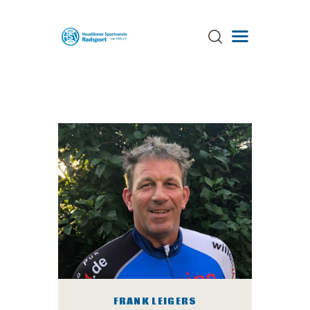
ÜBER UNS
TRAINING
TERMINE
AKTUELLES
GALERIE
SPONSOREN
STRECKEN
ANSPRECHPARTNER
FRANK LEIGERS