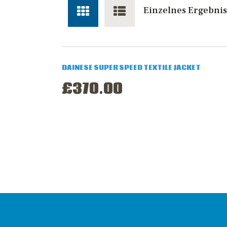
S
Einzelnes Ergebnis
A
DAINESE SUPER SPEED TEXTILE JACKET
£
370
.
00