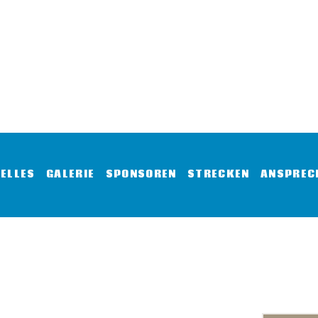
BER UNS
RAINING
ERMINE
KTUELLES
ELLES
GALERIE
SPONSOREN
STRECKEN
ANSPREC
ALERIE
PONSOREN